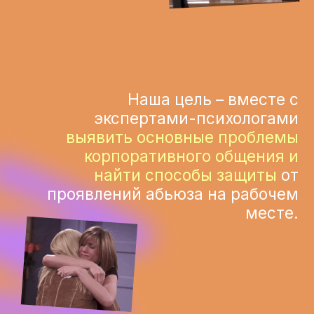
АВТОРЫ
Виктория Аргышева
Автор и инициатор проекта,
сооснователь Норм агентства
Василиса Мурашева
Автор текста чат-бота, психолог,
креативный директор Норм агентства
Галина Шведова
Креативный продюсер проекта,
маркетолог Норм агентства
Валерия Грейскоп
Автор материалов о корпоративном
абьюзе в блоге. Редактор проекта «Это
не норм»