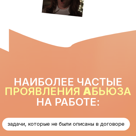
ЦИТАТЫ
Т
ОКСИЧНОГО
МЕНЕДЖМЕНТА
В отпуск можно, но с ноутбуком
– и встречи тоже не пропускай
Скажи спасибо, что
Дедлайн вчера
тебе вообще платят
Ваша задача
3 дня отпуска –
делать, а не думать
это многовато
Муж есть? А дети
есть? А планируешь?