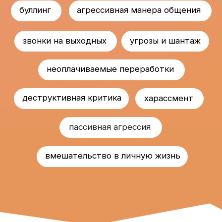
Отчитывайся о проделанной
работе каждые полчаса
Мне жаль, что у тебя 39°, но у
нас договоренности
«Это не норм» –
проект-
исследование
о том, как
распознавать и противостоять
психологическому насилию на
работе.