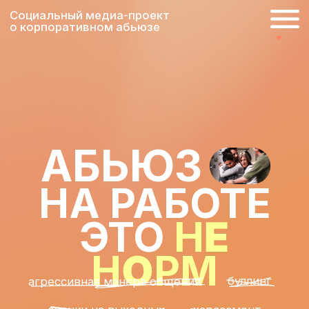
Социальный медиа-проект
о корпоративном абьюзе
АБЬЮЗ
НА РАБОТЕ
ЭТО
Н
Е
Н
О
РМ
буллинг
агрессивная манера общения
звонки на выходных
харассмент
неоплачиваемые переработки