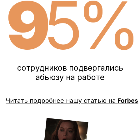
НАИБОЛЕЕ ЧАСТЫЕ
ПРОЯВЛЕНИЯ
А
БЬЮЗА
НА РАБОТЕ:
задачи, которые не были описаны в договоре
буллинг
агрессивная манера общения
звонки на выходных
угрозы и шантаж
неоплачиваемые переработки
деструктивная критика
харассмент
пассивная агрессия
вмешательство в личную жизнь