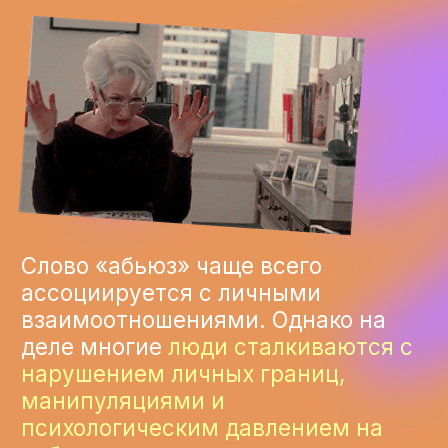
нарушением личных границ,
манипуляциями и
психологическим давлением на
работе
– такие отношения
называются корпоративным
абьюзом
в ходе исследования мы
узнали что
9
5%