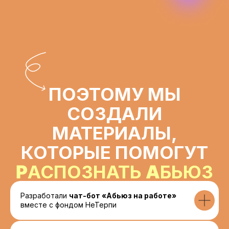
рекрутач.
HR-медиа без боли и слёз
от команды podbor.io
Психодемия
Онлайн-школа
психологических
профессий
НеТерпи
Психологические, юридические и
карьерные консультации
Всё, я увольняюсь!
Сервис всесторонней поддержки тех,
кто увольняется или увольняет
Разработали
чат-бот «Абьюз на работе»‎
вместе с фондом НеТерпи
Образовательное бюро
«Розетка»