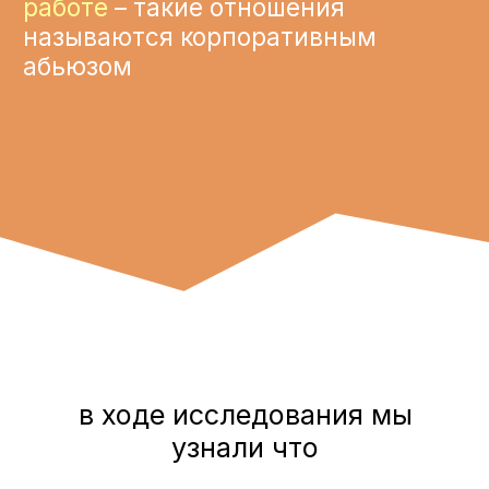
сотрудников подвергались
абьюзу на работе
Читать подробнее нашу статью на
Forbes
→