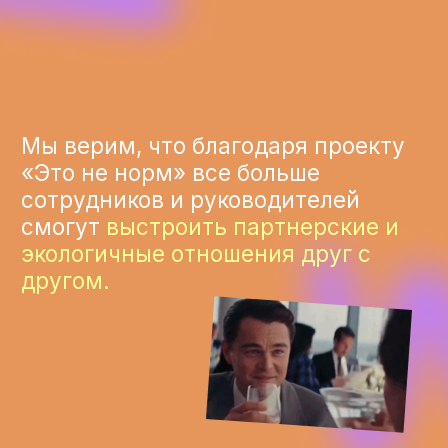
Елизавета Шарипова
Дизайнер проекта
ПАРТНЕРЫ
Норм агентство
Делаем продающие вебинары
и обучающие спецпроекты (такой, как
этот, например)
Марквиз
Конструктор квизов для маркетинга
Miranna
Платформа 1:1 сессий со специалистами
в области карьеры и
предпринимательства для женщин